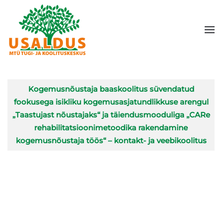
Skip to main content
Artiklid
Pealkiri
Kogemusnõustaja baaskoolitus süvendatud
fookusega isikliku kogemusasjatundlikkuse arengul
„Taastujast nõustajaks“ ja täiendusmooduliga „CARe
rehabilitatsioonimetoodika rakendamine
kogemusnõustaja töös“ – kontakt- ja veebikoolitus