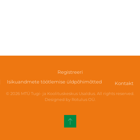
Registreeri
Isikuandmete töötlemise üldpõhimõtted
Kontakt
©
2026
MTÜ Tugi- ja Koolituskeskus Usaldus. All rights reserved.
Designed by Rotulus OÜ
.